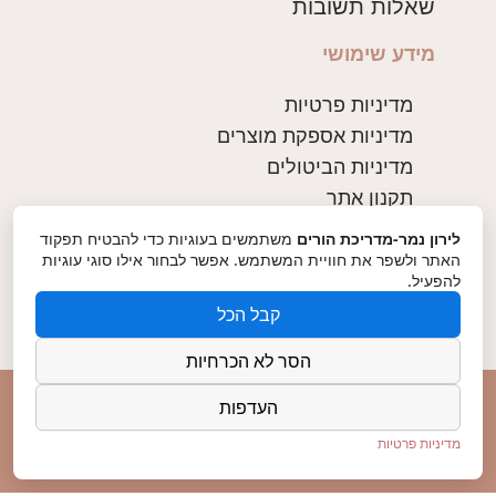
שאלות תשובות
מידע שימושי
מדיניות פרטיות
מדיניות אספקת מוצרים
מדיניות הביטולים
תקנון אתר
לירון נמר-מדריכת הורים
משתמשים בעוגיות כדי להבטיח תפקוד
צרו קשר
האתר ולשפר את חוויית המשתמש. אפשר לבחור אילו סוגי עוגיות
להפעיל.
054-2424066
קבל הכל
Lironzan@gmail.com
הסר לא הכרחיות
כל הזכויות שמורות ללירון נמר © 2025
העדפות
מדיניות פרטיות
Made with ♥ by chen digital