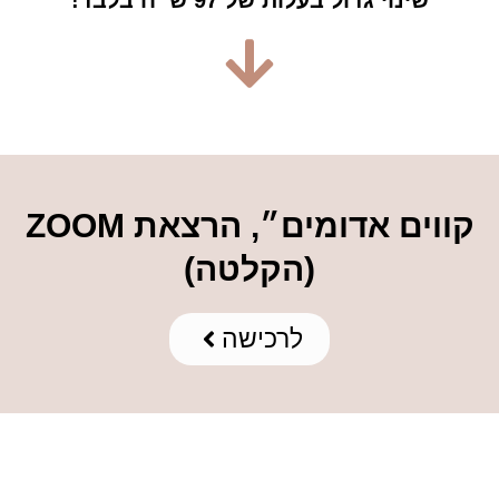
שינוי גדול בעלות של
97 ש״ח
בלבד!
קווים אדומים״, הרצאת ZOOM
(הקלטה)
לרכישה