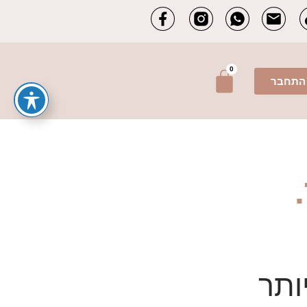
0
עגלת
התחבר
קניות
ותר